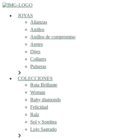
JOYAS
Alianzas
Anillos
Anillos de compromiso
Aretes
Dijes
Collares
Pulseras
COLECCIONES
Ruta Brillante
Woman
Baby diamonds
Felicidad
Raíz
Sol y Sombra
Lujo Sagrado