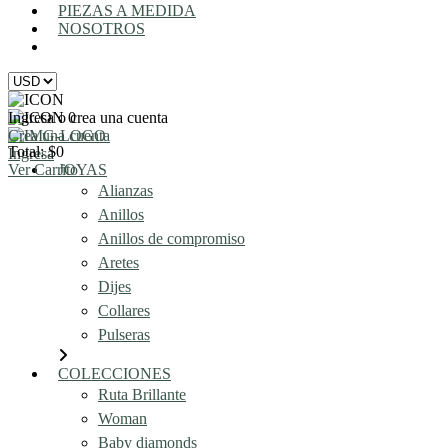
PIEZAS A MEDIDA
NOSOTROS
AGENDA UNA REUNIÓN
Ingresa o crea una cuenta
0
Crea una cuenta
Total: $0
Ingresa
Ver Carrito
JOYAS
Alianzas
Anillos
Anillos de compromiso
Aretes
Dijes
Collares
Pulseras
COLECCIONES
Ruta Brillante
Woman
Baby diamonds