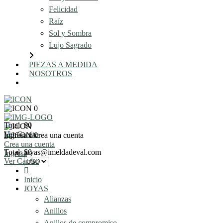
Felicidad
Raíz
Sol y Sombra
Lujo Sagrado
PIEZAS A MEDIDA
NOSOTROS
AGENDA UNA REUNIÓN
0
Total: $0
Ver Carrito
Ingresa o crea una cuenta
0
Crea una cuenta
Total: $0
joyas@imeldadeval.com
Ingresa
Ver Carrito
Inicio
JOYAS
Alianzas
Anillos
Anillos de compromiso