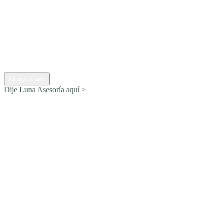
Agregar al carro
Dije Luna
Asesoría aquí >