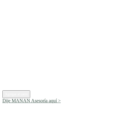
Agregar al carro
Dije MANAN
Asesoría aquí >