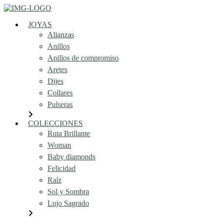
JOYAS
Alianzas
Anillos
Anillos de compromiso
Aretes
Dijes
Collares
Pulseras
COLECCIONES
Ruta Brillante
Woman
Baby diamonds
Felicidad
Raíz
Sol y Sombra
Lujo Sagrado