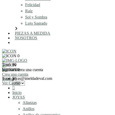
Felicidad
Raíz
Sol y Sombra
Lujo Sagrado
PIEZAS A MEDIDA
NOSOTROS
AGENDA UNA REUNIÓN
0
Total: $0
Ver Carrito
Ingresa o crea una cuenta
0
Crea una cuenta
Total: $0
joyas@imeldadeval.com
Ingresa
Ver Carrito
Inicio
JOYAS
Alianzas
Anillos
Anillos de compromiso