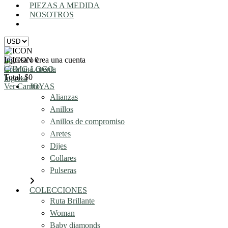
PIEZAS A MEDIDA
NOSOTROS
AGENDA UNA REUNIÓN
Ingresa o crea una cuenta
0
Crea una cuenta
Total: $0
Ingresa
Ver Carrito
JOYAS
Alianzas
Anillos
Anillos de compromiso
Aretes
Dijes
Collares
Pulseras
COLECCIONES
Ruta Brillante
Woman
Baby diamonds