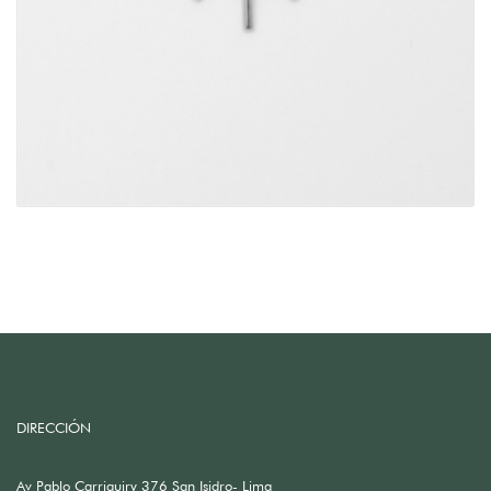
DIRECCIÓN
Av Pablo Carriquiry 376 San Isidro- Lima