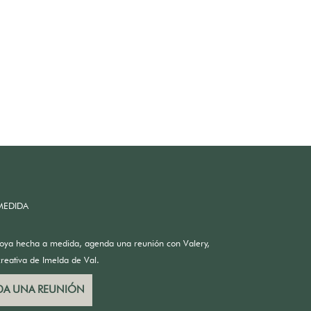
MEDIDA
joya hecha a medida, agenda una reunión con Valery,
creativa de Imelda de Val.
A UNA REUNIÓN