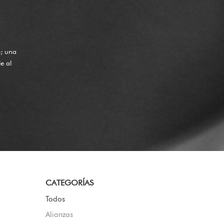
e; una
e al
CATEGORÍAS
Todos
Alianzas