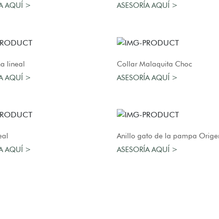
A AQUÍ >
ASESORÍA AQUÍ >
AGREGAR AL CARRO
AGREGAR AL CARRO
na lineal
Collar Malaquita Choc
A AQUÍ >
ASESORÍA AQUÍ >
AGREGAR AL CARRO
AGREGAR AL CARRO
neal
Anillo gato de la pampa Orige
A AQUÍ >
ASESORÍA AQUÍ >