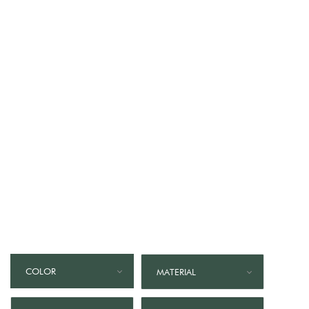
Dijes, amuletos de la
suerte, pequeñas piezas
doradas con piedras en
tonos vibrantes,
que trazan
una ruta brillante para
invitarte a brillar, cada día
un poco más.
COLOR
MATERIAL