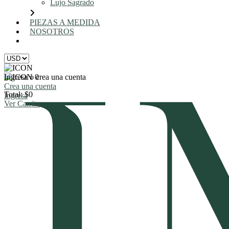
Lujo Sagrado
PIEZAS A MEDIDA
NOSOTROS
AGENDA UNA REUNIÓN
Ingresa o crea una cuenta
0
Crea una cuenta
Total: $0
Ingresa
Ver Carrito