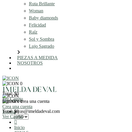
Ruta Brillante
Woman
Baby diamonds
Felicidad
Raíz
Sol y Sombra
Lujo Sagrado
PIEZAS A MEDIDA
NOSOTROS
AGENDA UNA REUNIÓN
0
Total: $0
Ver Carrito
Ingresa o crea una cuenta
0
Crea una cuenta
Total: $0
joyas@imeldadeval.com
Ingresa
Ver Carrito
Inicio