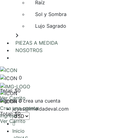
Raíz
Sol y Sombra
Lujo Sagrado
PIEZAS A MEDIDA
NOSOTROS
AGENDA UNA REUNIÓN
0
Total: $0
Ver Carrito
Ingresa o crea una cuenta
0
Crea una cuenta
joyas@imeldadeval.com
Total: $0
Ingresa
Ver Carrito
Inicio