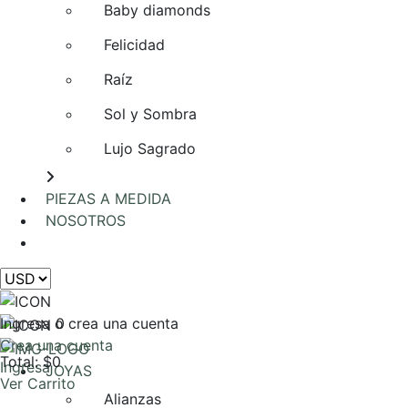
Baby diamonds
Felicidad
Raíz
Sol y Sombra
Lujo Sagrado
PIEZAS A MEDIDA
NOSOTROS
AGENDA UNA REUNIÓN
Ingresa o crea una cuenta
0
Crea una cuenta
Total: $0
Ingresa
JOYAS
Ver Carrito
Alianzas