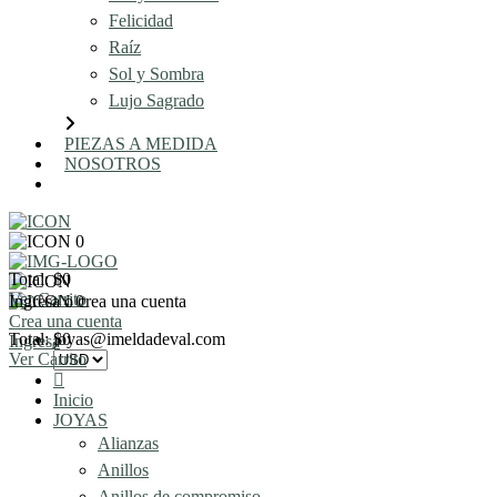
Felicidad
Raíz
Sol y Sombra
Lujo Sagrado
PIEZAS A MEDIDA
NOSOTROS
AGENDA UNA REUNIÓN
0
Total: $0
Ver Carrito
Ingresa o crea una cuenta
0
Crea una cuenta
Total: $0
joyas@imeldadeval.com
Ingresa
Ver Carrito
Inicio
JOYAS
Alianzas
Anillos
Anillos de compromiso