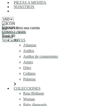
PIEZAS A MEDIDA
NOSOTROS
AGENDA UNA REUNIÓN
Ingresa o crea una cuenta
0
Crea una cuenta
Total: $0
Ingresa
Ver Carrito
JOYAS
Alianzas
Anillos
Anillos de compromiso
Aretes
Dijes
Collares
Pulseras
COLECCIONES
Ruta Brillante
Woman
Baby diamonds