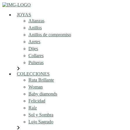
JOYAS
Alianzas
Anillos
Anillos de compromiso
Aretes
Dijes
Collares
Pulseras
COLECCIONES
Ruta Brillante
Woman
Baby diamonds
Felicidad
Raíz
Sol y Sombra
Lujo Sagrado