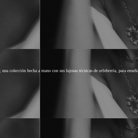
una colección hecha a mano con sus lujosas técnicas de orfebrería, para enseña