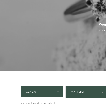
Woma
inte
COLOR
MATERIAL
Viendo 1–6 de 6 resultados