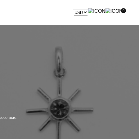
0
A REUNIÓN
 poco más.