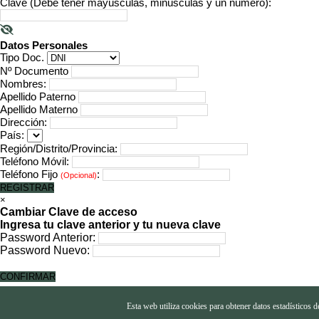
Clave (Debe tener mayúsculas, minúsculas y un número):
Datos Personales
Tipo Doc.
Nº Documento
Nombres:
Apellido Paterno
Apellido Materno
Dirección:
País:
Región/Distrito/Provincia:
Teléfono Móvil:
Teléfono Fijo
:
(Opcional)
REGISTRAR
×
Cambiar Clave de acceso
Ingresa tu clave anterior y tu nueva clave
Password Anterior:
Password Nuevo:
CONFIRMAR
×
Esta web utiliza cookies para obtener datos estadísticos