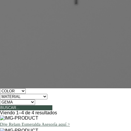
Viendo 1–4 de 4 resultados
Dije Relam Esmeralda
Asesoría aquí >