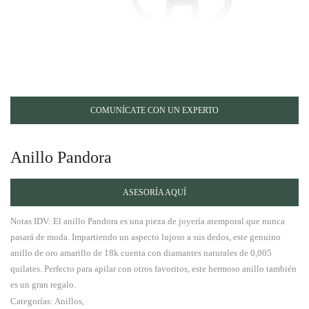
COMUNÍCATE CON UN EXPERTO
Anillo Pandora
ASESORÍA AQUÍ
Notas IDV: El anillo Pandora es una pieza de joyería atemporal que nunca
pasará de moda. Impartiendo un aspecto lujoso a sus dedos, este genuino
anillo de oro amarillo de 18k cuenta con diamantes naturales de 0,005
quilates. Perfecto para apilar con otros favoritos, este hermoso anillo también
es un gran regalo.
Categorías: Anillos,