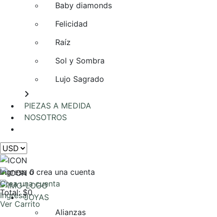
Baby diamonds
Felicidad
Raíz
Sol y Sombra
Lujo Sagrado
PIEZAS A MEDIDA
NOSOTROS
AGENDA UNA REUNIÓN
Ingresa o crea una cuenta
0
Crea una cuenta
Total: $0
Ingresa
JOYAS
Ver Carrito
Alianzas