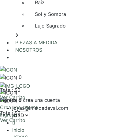
Raíz
Sol y Sombra
Lujo Sagrado
PIEZAS A MEDIDA
NOSOTROS
AGENDA UNA REUNIÓN
0
Total: $0
Ver Carrito
Ingresa o crea una cuenta
0
Crea una cuenta
joyas@imeldadeval.com
Total: $0
Ingresa
Ver Carrito
Inicio